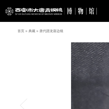
首页
典藏
唐代团龙葵边镜