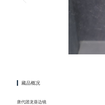
藏品概况
唐代团龙葵边镜