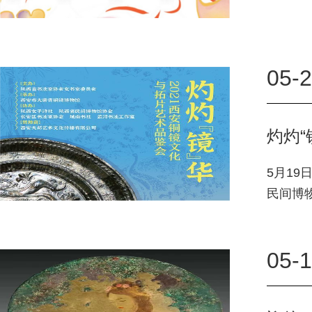
05-
灼灼“
5月1
民间博
灼“镜
05-