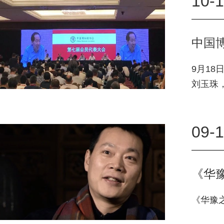
10-
中国
9月1
刘玉珠
议，可
09-1
《华
《华豫