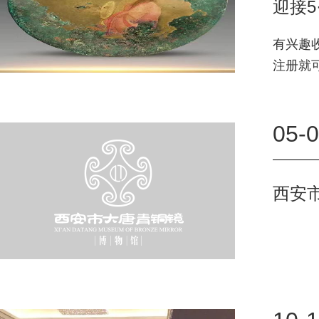
迎接5
有兴趣
注册就可
期待，
05-
西安