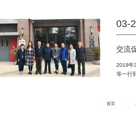
03-
交流
201
等一行
运转情
首页