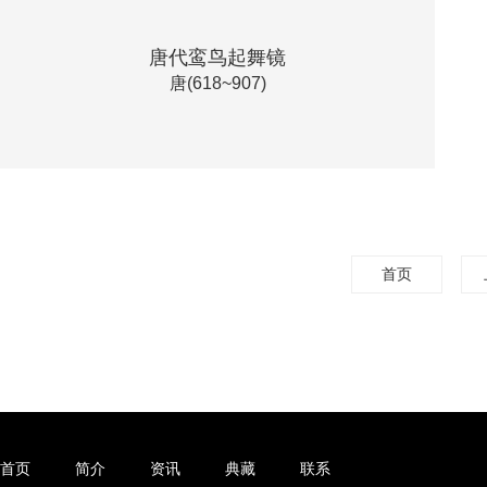
唐代鸾鸟起舞镜
唐(618~907)
首页
首页
简介
资讯
典藏
联系