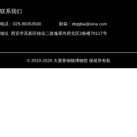
联系我们
电话：029-88353500
邮箱：dtqtjbw@sina.com
地址: 西安市高新区锦业二路逸翠尚府北区2栋楼70117号
© 2010-2020 大唐青铜镜博物馆 保留所有权
利
陕ICP备17002448号-1